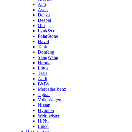
Aito
Avatr
Denza
Deepal
Ora
Lynk&co
PolarStone
Haval
Tank
Donfeng
YangWang
Honda
Lotus
Tesla
Audi
BMW
Mercedes-benz
Jaguar
VolksWagen
Nissan
Hyundai
Weltmeister
HiPhi
Linco
По странам