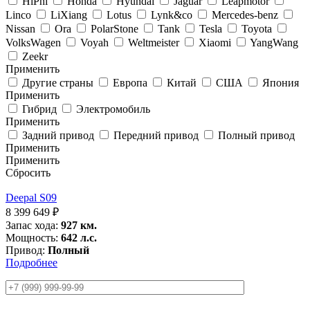
HiPhi
Honda
Hyundai
Jaguar
Leapmotor
Linco
LiXiang
Lotus
Lynk&co
Mercedes-benz
Nissan
Ora
PolarStone
Tank
Tesla
Toyota
VolksWagen
Voyah
Weltmeister
Xiaomi
YangWang
Zeekr
Применить
Другие страны
Европа
Китай
США
Япония
Применить
Гибрид
Электромобиль
Применить
Задний привод
Передний привод
Полный привод
Применить
Применить
Сбросить
Deepal S09
8 399 649
₽
Запас хода:
927 км.
Мощность:
642 л.с.
Привод:
Полный
Подробнее