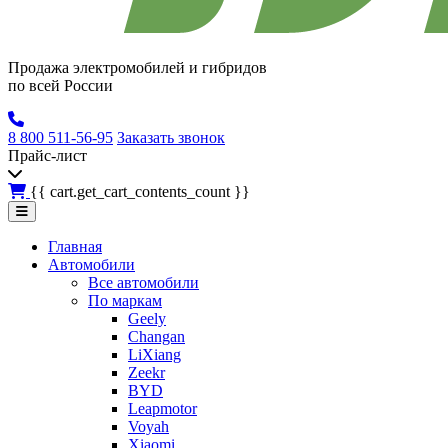
Продажа электромобилей и гибридов
по всей России
8 800 511-56-95
Заказать звонок
Прайс-лист
{{ cart.get_cart_contents_count }}
Главная
Автомобили
Все автомобили
По маркам
Geely
Changan
LiXiang
Zeekr
BYD
Leapmotor
Voyah
Xiaomi