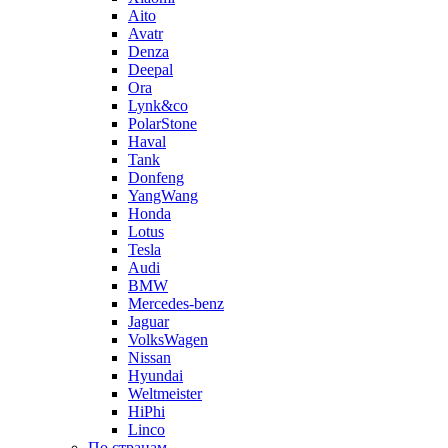
Aito
Avatr
Denza
Deepal
Ora
Lynk&co
PolarStone
Haval
Tank
Donfeng
YangWang
Honda
Lotus
Tesla
Audi
BMW
Mercedes-benz
Jaguar
VolksWagen
Nissan
Hyundai
Weltmeister
HiPhi
Linco
По странам