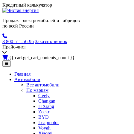
Кредитный калькулятор
Продажа электромобилей и гибридов
по всей России
8 800 511-56-95
Заказать звонок
Прайс-лист
{{ cart.get_cart_contents_count }}
Главная
Автомобили
Все автомобили
По маркам
Geely
Changan
LiXiang
Zeekr
BYD
Leapmotor
Voyah
Xiaomi