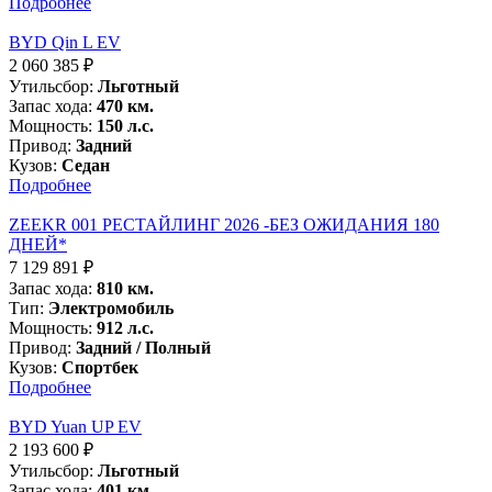
Подробнее
BYD Qin L EV
2 060 385
₽
Утильсбор:
Льготный
Запас хода:
470 км.
Мощность:
150 л.с.
Привод:
Задний
Кузов:
Седан
Подробнее
ZEEKR 001 РЕСТАЙЛИНГ 2026 -БЕЗ ОЖИДАНИЯ 180
ДНЕЙ*
7 129 891
₽
Запас хода:
810 км.
Тип:
Электромобиль
Мощность:
912 л.с.
Привод:
Задний / Полный
Кузов:
Спортбек
Подробнее
BYD Yuan UP EV
2 193 600
₽
Утильсбор:
Льготный
Запас хода:
401 км