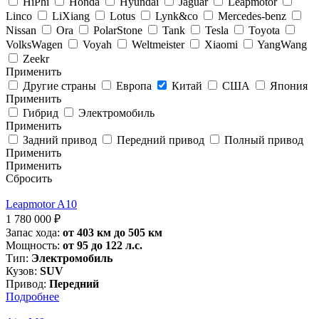
HiPhi
Honda
Hyundai
Jaguar
Leapmotor
Linco
LiXiang
Lotus
Lynk&co
Mercedes-benz
Nissan
Ora
PolarStone
Tank
Tesla
Toyota
VolksWagen
Voyah
Weltmeister
Xiaomi
YangWang
Zeekr
Применить
Другие страны
Европа
Китай
США
Япония
Применить
Гибрид
Электромобиль
Применить
Задний привод
Передний привод
Полный привод
Применить
Применить
Сбросить
Leapmotor A10
1 780 000
₽
Запас хода:
от 403 км до 505 км
Мощность:
от 95 до 122 л.с.
Тип:
Электромобиль
Кузов:
SUV
Привод:
Передний
Подробнее