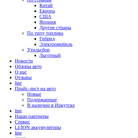
Китай
Европа
США
Япония
Другие страны
По типу топлива
Гибрид
Электромобиль
Утильсбор
Льготный
Новости
Обзоры авто
О нас
Отзывы
line
Прайс-лист на авто
Новые
Подержанные
В наличии в Иркутске
line
Наши партнеры
Cервис
LI-ION аккумуляторы
line